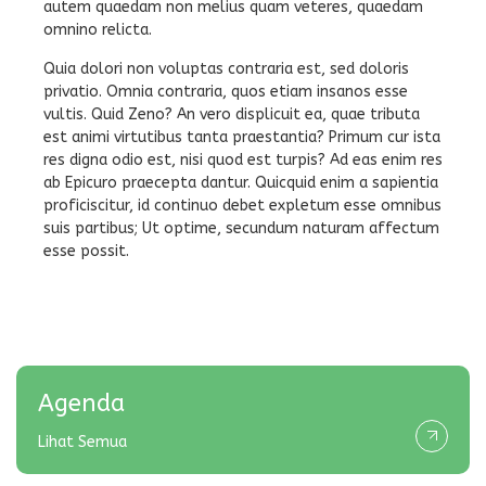
autem quaedam non melius quam veteres, quaedam
omnino relicta.
Quia dolori non voluptas contraria est, sed doloris
privatio. Omnia contraria, quos etiam insanos esse
vultis. Quid Zeno? An vero displicuit ea, quae tributa
est animi virtutibus tanta praestantia? Primum cur ista
res digna odio est, nisi quod est turpis? Ad eas enim res
ab Epicuro praecepta dantur. Quicquid enim a sapientia
proficiscitur, id continuo debet expletum esse omnibus
suis partibus; Ut optime, secundum naturam affectum
esse possit.
Agenda
Lihat Semua