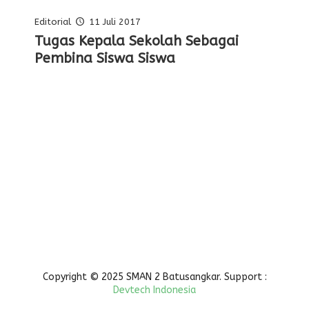
Editorial
11 Juli 2017
Pelajaran Serta Keteladanan Dari
Tugas Kepala Sekolah Sebagai
Editorial Oleh Kepala Sekolah
Membentuk Karakter Siswa Di
Para Pahlawan
Pembina Siswa Siswa
Sekolah
Copyright © 2025 SMAN 2 Batusangkar. Support :
Devtech Indonesia