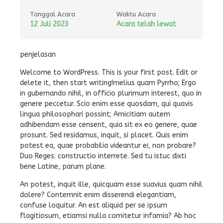
Tanggal Acara
Waktu Acara
12 Juli 2023
Acara telah lewat
penjelasan
Welcome to WordPress. This is your first post. Edit or
delete it, then start writing!melius quam Pyrrho; Ergo
in gubernando nihil, in officio plurimum interest, quo in
genere peccetur. Scio enim esse quosdam, qui quavis
lingua philosophari possint; Amicitiam autem
adhibendam esse censent, quia sit ex eo genere, quae
prosunt. Sed residamus, inquit, si placet. Quis enim
potest ea, quae probabilia videantur ei, non probare?
Duo Reges: constructio interrete. Sed tu istuc dixti
bene Latine, parum plane.
An potest, inquit ille, quicquam esse suavius quam nihil
dolere? Contemnit enim disserendi elegantiam,
confuse loquitur. An est aliquid per se ipsum
flagitiosum, etiamsi nulla comitetur infamia? Ab hoc