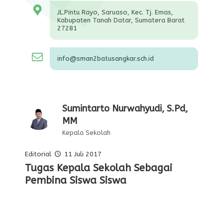
JL.Pintu Rayo, Saruaso, Kec. Tj. Emas,
Kabupaten Tanah Datar, Sumatera Barat
27281
info@sman2batusangkar.sch.id
Sumintarto Nurwahyudi, S.Pd,
MM
Kepala Sekolah
Editorial
Editorial
11 Juli 2017
11 Juli 2017
Pelajaran Serta Keteladanan Dari
Tugas Kepala Sekolah Sebagai
Editorial Oleh Kepala Sekolah
Membentuk Karakter Siswa Di
Para Pahlawan
Pembina Siswa Siswa
Sekolah