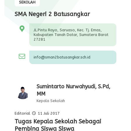
SEKOLAH
SMA Negeri 2 Batusangkar
JL.Pintu Rayo, Saruaso, Kec. Tj. Emas,
Kabupaten Tanah Datar, Sumatera Barat
27281
info@sman2batusangkar.sch.id
Sumintarto Nurwahyudi, S.Pd,
MM
Kepala Sekolah
Editorial
11 Juli 2017
Pelajaran Serta Keteladanan Dari
Tugas Kepala Sekolah Sebagai
Editorial Oleh Kepala Sekolah
Membentuk Karakter Siswa Di
Para Pahlawan
Pembina Siswa Siswa
Sekolah