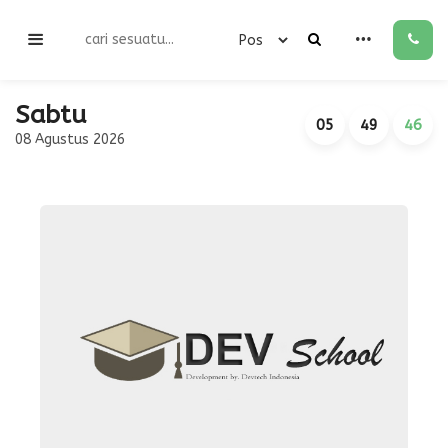
Sabtu
05
49
46
08 Agustus 2026