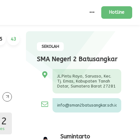
Hotline
5
44
SEKOLAH
SMA Negeri 2 Batusangkar
JL.Pintu Rayo, Saruaso, Kec.
Tj. Emas, Kabupaten Tanah
Datar, Sumatera Barat 27281
info@sman2batusangkar.sch.id
22
es
Sumintarto