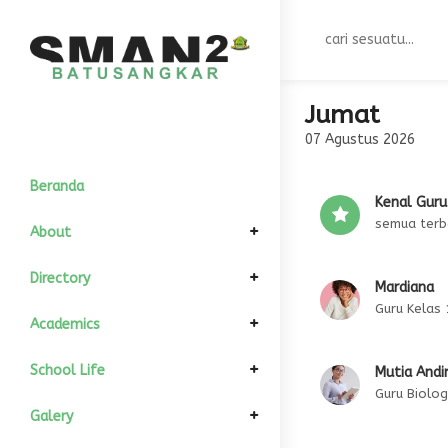
Jumat
07 Agustus 2026
Beranda
Kenal Guru
semua terb
About
Elemen Pimpinan
Directory
Mardiana
Guru Kelas 
Komite Sekolah
Informasi Umum
GTK
Academics
Kepala Sekolah
Sejarah
Struktur Organisasi
All Siswa
Kalender Akademik
School Life
Mutia Andi
Guru Biolog
Wakil Kurikulum
Visi dan Misi
Kondisi Siswa
Download
Departement
Fasilitas
Galery