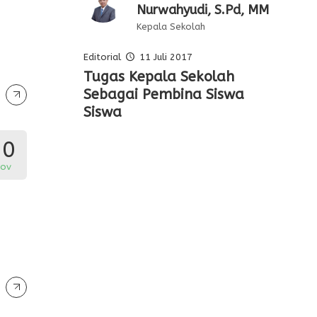
Nurwahyudi, S.Pd, MM
Kepala Sekolah
Editorial
11 Juli 2017
Pelajaran Serta
Tugas Kepala Sekolah
Editorial Oleh Kepala
Membentuk Karakter Siswa
Keteladanan Dari Para
Sebagai Pembina Siswa
Sekolah
Di Sekolah
Pahlawan
Siswa
30
ov