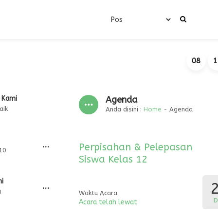
08
1
 Kami
Agenda
aik
Anda disini :
Home
-
Agenda
...
Perpisahan & Pelepasan
10
Siswa Kelas 12
ni
...
i
Waktu Acara
D
Acara telah lewat