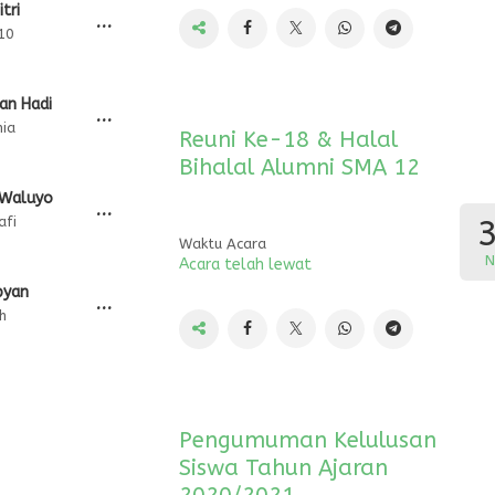
tri
...
10
an Hadi
...
mia
Reuni Ke-18 & Halal
Bihalal Alumni SMA 12
 Waluyo
...
afi
Waktu Acara
N
Acara telah lewat
pyan
...
h
Pengumuman Kelulusan
Siswa Tahun Ajaran