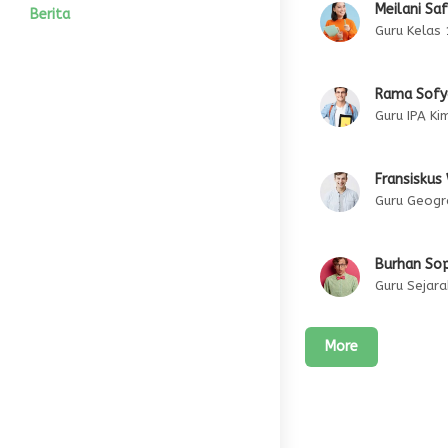
Meilani Safi
Wakil Kesiswaan
Tujuan Sekolah
Motto
Alumni
IPA
Agenda
Photo
Berita
Guru Kelas 
Bidang Kesiswaan
Sistem Pendidikan
Prestasi
IPS
Pengumuman
Video
Rama Sofy
HUMAS
Program Akademik
Editorial Kepsek
Guru IPA Ki
Blog Guru
Fransiskus
Guru Geogr
Burhan So
Guru Sejara
More