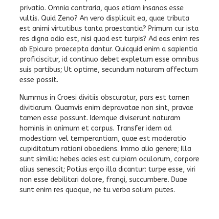
privatio. Omnia contraria, quos etiam insanos esse
vultis. Quid Zeno? An vero displicuit ea, quae tributa
est animi virtutibus tanta praestantia? Primum cur ista
res digna odio est, nisi quod est turpis? Ad eas enim res
ab Epicuro praecepta dantur. Quicquid enim a sapientia
proficiscitur, id continuo debet expletum esse omnibus
suis partibus; Ut optime, secundum naturam affectum
esse possit.
Nummus in Croesi divitiis obscuratur, pars est tamen
divitiarum. Quamvis enim depravatae non sint, pravae
tamen esse possunt. Idemque diviserunt naturam
hominis in animum et corpus. Transfer idem ad
modestiam vel temperantiam, quae est moderatio
cupiditatum rationi oboediens. Immo alio genere; Illa
sunt similia: hebes acies est cuipiam oculorum, corpore
alius senescit; Potius ergo illa dicantur: turpe esse, viri
non esse debilitari dolore, frangi, succumbere. Duae
sunt enim res quoque, ne tu verba solum putes.