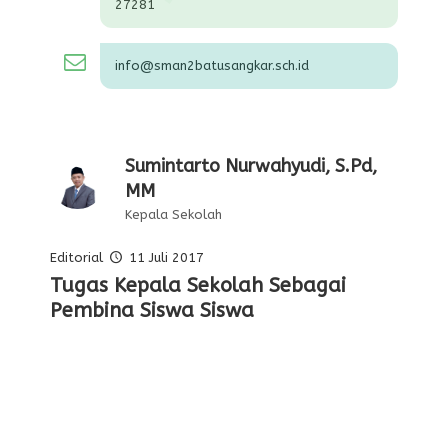
27281
info@sman2batusangkar.sch.id
Sumintarto Nurwahyudi, S.Pd,
MM
Kepala Sekolah
Editorial
11 Juli 2017
Pelajaran Serta Keteladanan Dari
Tugas Kepala Sekolah Sebagai
Editorial Oleh Kepala Sekolah
Membentuk Karakter Siswa Di
Para Pahlawan
Pembina Siswa Siswa
Sekolah