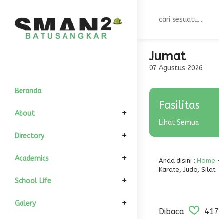
Jumat
07 Agustus 2026
Beranda
Fasilitas
About
Lihat Semua
Elemen Pimpinan
Directory
Komite Sekolah
Informasi Umum
GTK
Academics
Anda disini :
Home
Karate, Judo, Silat
Kepala Sekolah
Sejarah
Struktur Organisasi
All Siswa
Kalender Akademik
School Life
Wakil Kurikulum
Visi dan Misi
Kondisi Siswa
Download
Departement
Fasilitas
Galery
Dibaca
417