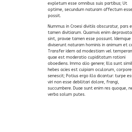
expletum esse omnibus suis partibus; Ut
optime, secundum naturam affectum ess
possit.
Nummus in Croesi divitiis obscuratur, pars 
tamen divitiarum. Quamvis enim depravat
sint, pravae tamen esse possunt. Idemque
diviserunt naturam hominis in animum et c
Transfer idem ad modestiam vel temperan
quae est moderatio cupiditatum rationi
oboediens. Immo alio genere; Illa sunt simil
hebes acies est cuipiam oculorum, corpore 
senescit; Potius ergo illa dicantur: turpe es
viri non esse debilitari dolore, frangi,
succumbere. Duae sunt enim res quoque, n
verba solum putes.