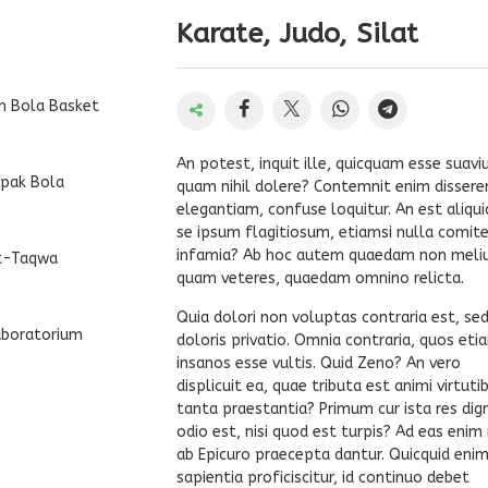
Karate, Judo, Silat
n Bola Basket
An potest, inquit ille, quicquam esse suavi
epak Bola
quam nihil dolere? Contemnit enim dissere
elegantiam, confuse loquitur. An est aliqui
se ipsum flagitiosum, etiamsi nulla comit
infamia? Ab hoc autem quaedam non meli
At-Taqwa
quam veteres, quaedam omnino relicta.
Quia dolori non voluptas contraria est, se
aboratorium
doloris privatio. Omnia contraria, quos eti
insanos esse vultis. Quid Zeno? An vero
displicuit ea, quae tributa est animi virtuti
tanta praestantia? Primum cur ista res dig
odio est, nisi quod est turpis? Ad eas enim 
ab Epicuro praecepta dantur. Quicquid enim
sapientia proficiscitur, id continuo debet