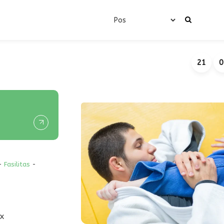
21
0
-
Fasilitas
-
x