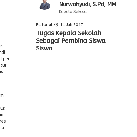
Nurwahyudi, S.Pd, MM
Kepala Sekolah
Editorial
11 Juli 2017
Pelajaran Serta
Tugas Kepala Sekolah
Editorial Oleh Kepala
Membentuk Karakter Siswa
Keteladanan Dari Para
Sebagai Pembina Siswa
Sekolah
Di Sekolah
us
Pahlawan
Siswa
ndi
d per
etur
us
d
am
bus
na
res
 a