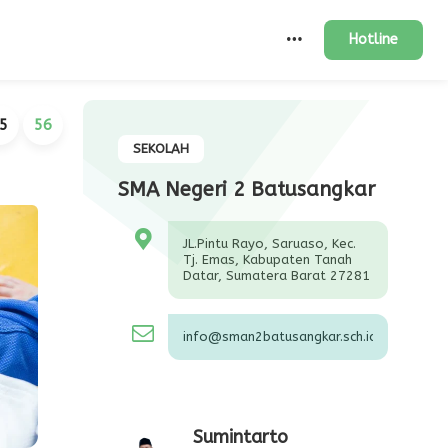
Hotline
5
56
SEKOLAH
SMA Negeri 2 Batusangkar
JL.Pintu Rayo, Saruaso, Kec.
Tj. Emas, Kabupaten Tanah
Datar, Sumatera Barat 27281
info@sman2batusangkar.sch.id
Sumintarto