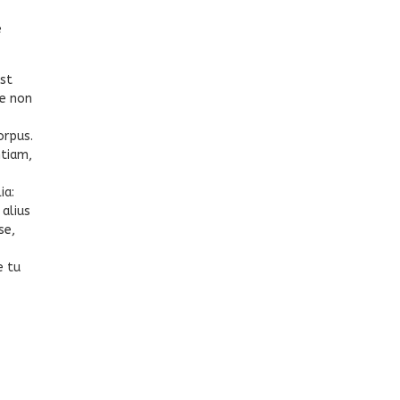
e
est
ae non
orpus.
tiam,
ia:
alius
se,
e tu