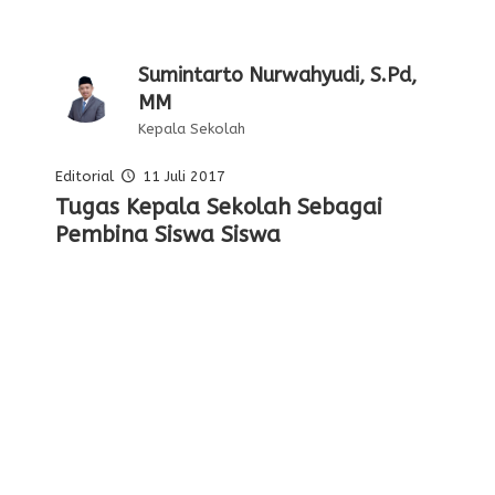
Sumintarto Nurwahyudi, S.Pd,
MM
Kepala Sekolah
Editorial
11 Juli 2017
Pelajaran Serta Keteladanan Dari
Tugas Kepala Sekolah Sebagai
Editorial Oleh Kepala Sekolah
Membentuk Karakter Siswa Di
Para Pahlawan
Pembina Siswa Siswa
Sekolah