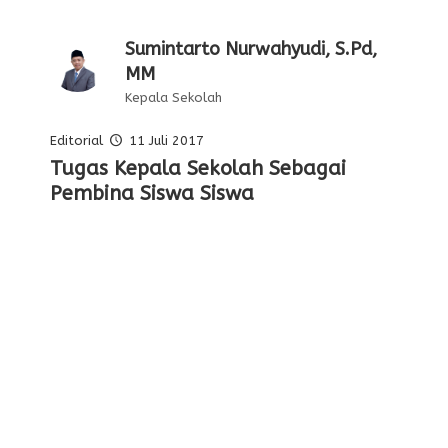
Sumintarto Nurwahyudi, S.Pd,
MM
Kepala Sekolah
Editorial
11 Juli 2017
Pelajaran Serta Keteladanan Dari
Tugas Kepala Sekolah Sebagai
Editorial Oleh Kepala Sekolah
Membentuk Karakter Siswa Di
Para Pahlawan
Pembina Siswa Siswa
Sekolah