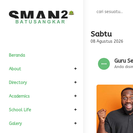
Sabtu
08 Agustus 2026
Beranda
Guru Se
Anda disini
About
Elemen Pimpinan
Directory
Komite Sekolah
Informasi Umum
GTK
Academics
Kepala Sekolah
Sejarah
Struktur Organisasi
All Siswa
Kalender Akademik
School Life
Wakil Kurikulum
Visi dan Misi
Kondisi Siswa
Download
Departement
Fasilitas
Galery