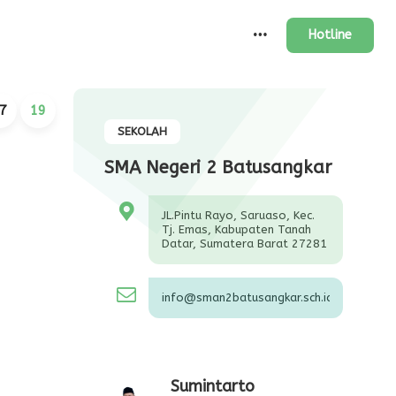
Hotline
7
20
SEKOLAH
SMA Negeri 2 Batusangkar
JL.Pintu Rayo, Saruaso, Kec.
Tj. Emas, Kabupaten Tanah
Datar, Sumatera Barat 27281
info@sman2batusangkar.sch.id
Sumintarto