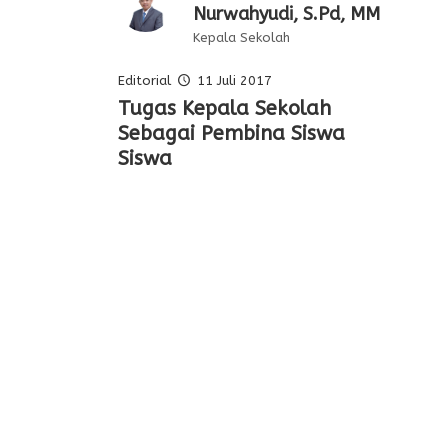
Nurwahyudi, S.Pd, MM
Kepala Sekolah
Editorial
11 Juli 2017
Pelajaran Serta
Tugas Kepala Sekolah
Editorial Oleh Kepala
Membentuk Karakter Siswa
Keteladanan Dari Para
Sebagai Pembina Siswa
Sekolah
Di Sekolah
Pahlawan
Siswa