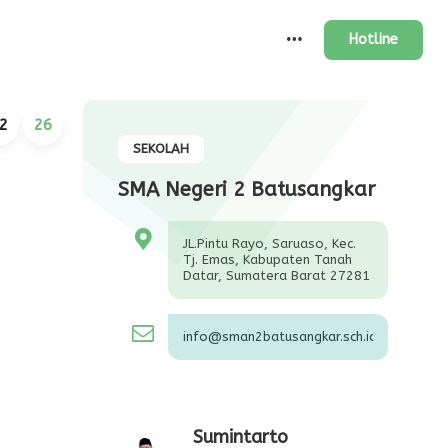
Hotline
2
26
SEKOLAH
SMA Negeri 2 Batusangkar
JL.Pintu Rayo, Saruaso, Kec.
Tj. Emas, Kabupaten Tanah
Datar, Sumatera Barat 27281
info@sman2batusangkar.sch.id
Sumintarto