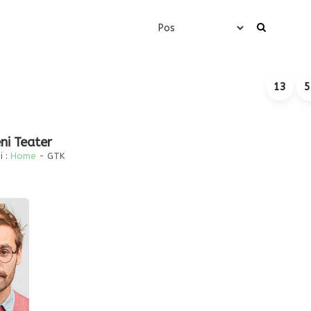
13
5
ni Teater
 :
Home
-
GTK