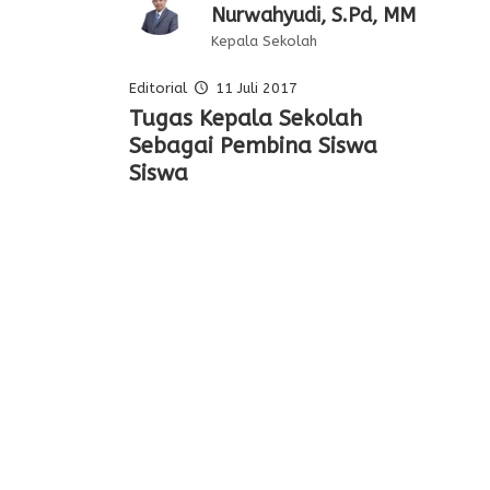
Nurwahyudi, S.Pd, MM
Kepala Sekolah
Editorial
11 Juli 2017
Pelajaran Serta
Tugas Kepala Sekolah
Editorial Oleh Kepala
Membentuk Karakter Siswa
Keteladanan Dari Para
Sebagai Pembina Siswa
Sekolah
Di Sekolah
Pahlawan
Siswa