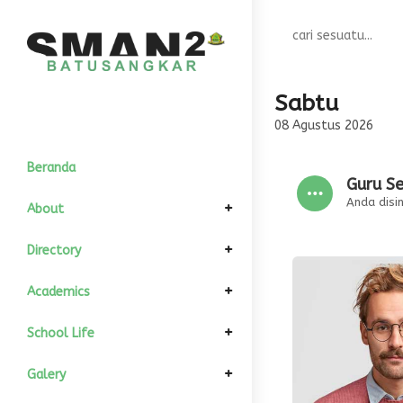
Sabtu
08 Agustus 2026
Beranda
Guru Se
Anda disini
About
Elemen Pimpinan
Directory
Komite Sekolah
Informasi Umum
GTK
Academics
Kepala Sekolah
Sejarah
Struktur Organisasi
All Siswa
Kalender Akademik
School Life
Wakil Kurikulum
Visi dan Misi
Kondisi Siswa
Download
Departement
Fasilitas
Galery