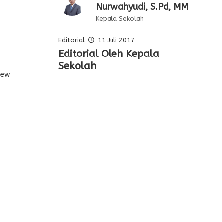
Nurwahyudi, S.Pd, MM
Kepala Sekolah
Editorial
11 Juli 2017
Pelajaran Serta
Tugas Kepala Sekolah
Editorial Oleh Kepala
Membentuk Karakter Siswa
Keteladanan Dari Para
Sebagai Pembina Siswa
Sekolah
Di Sekolah
view
Pahlawan
Siswa