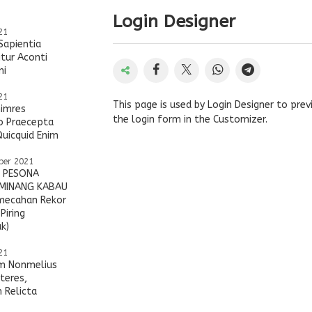
Login Designer
21
Sapientia
itur Aconti
ni
21
This page is used by Login Designer to pre
nimres
the login form in the Customizer.
o Praecepta
Quicquid Enim
ber 2021
L PESONA
MINANG KABAU
mecahan Rekor
 Piring
k)
21
 Nonmelius
teres,
 Relicta