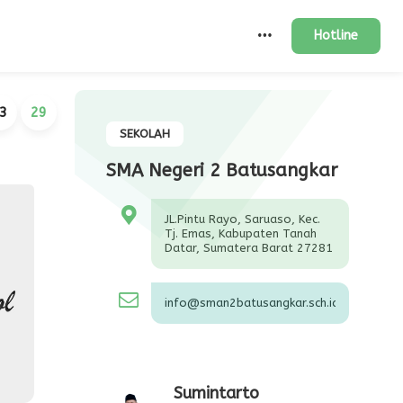
Hotline
3
30
SEKOLAH
SMA Negeri 2 Batusangkar
JL.Pintu Rayo, Saruaso, Kec.
Tj. Emas, Kabupaten Tanah
Datar, Sumatera Barat 27281
info@sman2batusangkar.sch.id
Sumintarto