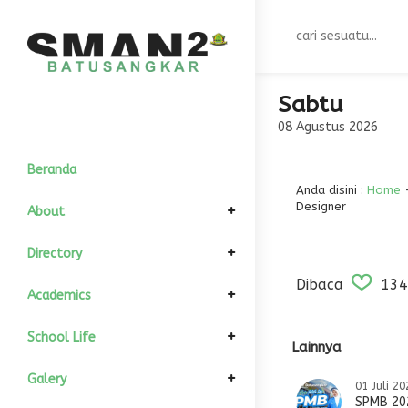
Sabtu
08 Agustus 2026
Beranda
Anda disini :
Home
Designer
About
Elemen Pimpinan
Directory
Dibaca
134
Komite Sekolah
Informasi Umum
GTK
Academics
Kepala Sekolah
Sejarah
Struktur Organisasi
All Siswa
Kalender Akademik
School Life
Lainnya
Wakil Kurikulum
Visi dan Misi
Kondisi Siswa
Download
Departement
Fasilitas
Galery
01 Juli 20
SPMB 20