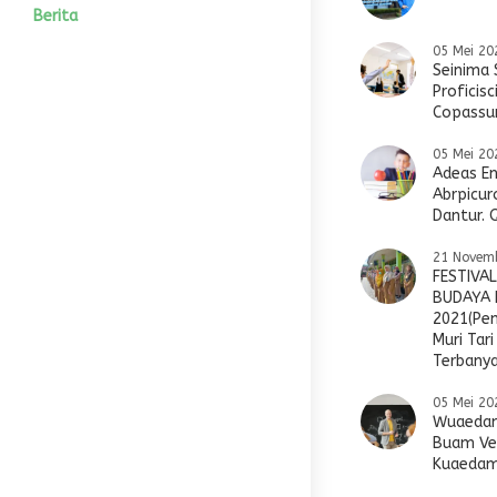
Wakil Kesiswaan
Tujuan Sekolah
Motto
Alumni
IPA
Agenda
Photo
Berita
05 Mei 20
Bidang Kesiswaan
Sistem Pendidikan
Prestasi
IPS
Pengumuman
Video
Seinima 
Proficisc
Copassu
HUMAS
Program Akademik
Editorial Kepsek
05 Mei 20
Blog Guru
Adeas E
Abrpicur
Dantur. 
21 Novem
FESTIVA
BUDAYA 
2021(Pe
Muri Tari
Terbanya
05 Mei 20
Wuaedam
Buam Ve
Kuaedam