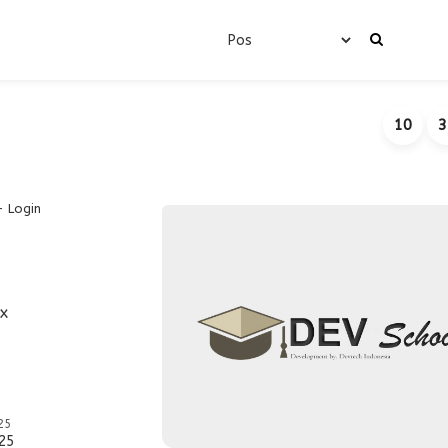
10
3
-
Login
x
25
25