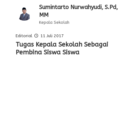
Sumintarto Nurwahyudi, S.Pd,
MM
Kepala Sekolah
Editorial
11 Juli 2017
Pelajaran Serta Keteladanan Dari
Tugas Kepala Sekolah Sebagai
Editorial Oleh Kepala Sekolah
Membentuk Karakter Siswa Di
Para Pahlawan
Pembina Siswa Siswa
Sekolah