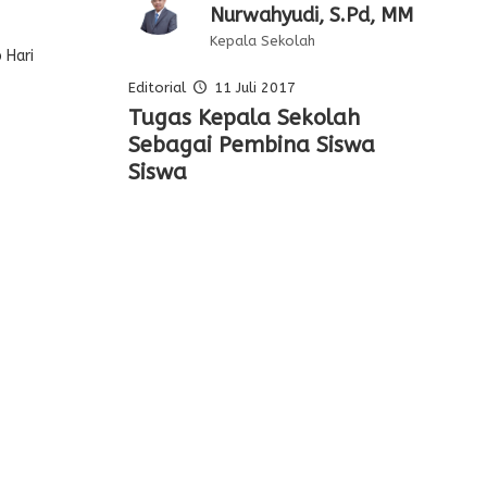
Nurwahyudi, S.Pd, MM
Kepala Sekolah
p Hari
Editorial
11 Juli 2017
Pelajaran Serta
Tugas Kepala Sekolah
Editorial Oleh Kepala
Membentuk Karakter Siswa
Keteladanan Dari Para
Sebagai Pembina Siswa
Sekolah
Di Sekolah
Pahlawan
Siswa