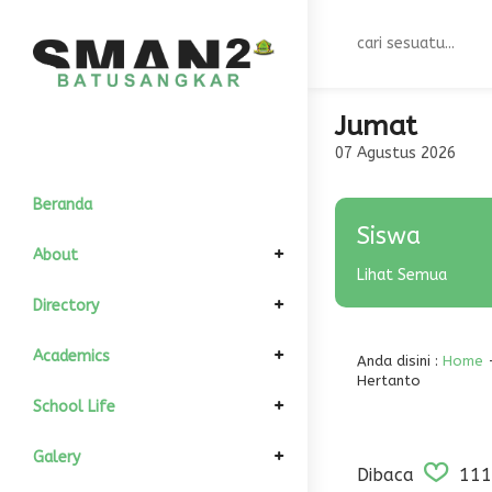
Jumat
07 Agustus 2026
Beranda
Siswa
About
Lihat Semua
Elemen Pimpinan
Directory
Komite Sekolah
Informasi Umum
GTK
Academics
Anda disini :
Home
Hertanto
Kepala Sekolah
Sejarah
Struktur Organisasi
All Siswa
Kalender Akademik
School Life
Wakil Kurikulum
Visi dan Misi
Kondisi Siswa
Download
Departement
Fasilitas
Galery
Dibaca
111