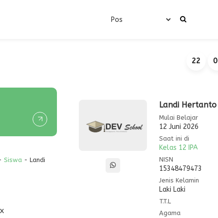
22
0
Landi Hertanto
Mulai Belajar
12 Juni 2026
Saat ini di
Kelas 12 IPA
NISN
-
Siswa
- Landi
15348479473
Jenis Kelamin
Laki Laki
T.T.L
x
Agama