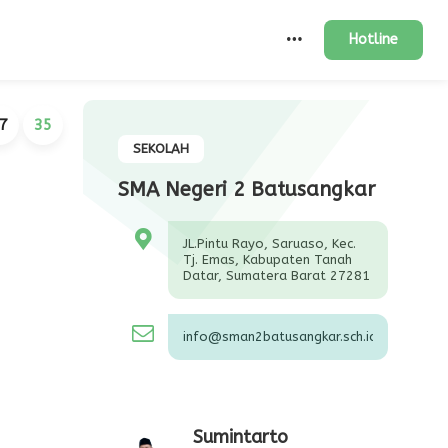
Hotline
7
35
SEKOLAH
SMA Negeri 2 Batusangkar
JL.Pintu Rayo, Saruaso, Kec.
Tj. Emas, Kabupaten Tanah
Datar, Sumatera Barat 27281
info@sman2batusangkar.sch.id
Sumintarto