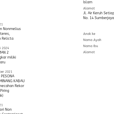
Islam
Alamat
Jl. Air Keruh Setia
No. 14 Sumberjaya
21
 Nonmelius
teres,
Anak ke
 Relicta
Nama Ayah
Nama Ibu
i 2024
Alamat
MAN 2
kar miliki
aru
ber 2021
L PESONA
MINANG KABAU
mecahan Rekor
 Piring
k)
21
ori Non