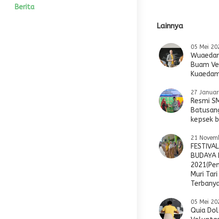
Wakil Kesiswaan
Tujuan Sekolah
Motto
Alumni
IPA
Agenda
Photo
Berita
Lainnya
Bidang Kesiswaan
Sistem Pendidikan
Prestasi
IPS
Pengumuman
Video
05 Mei 20
HUMAS
Program Akademik
Editorial Kepsek
Wuaedam
Buam Ve
Kuaedam
Blog Guru
27 Januar
Resmi S
Batusang
kepsek b
21 Novem
FESTIVA
BUDAYA 
2021(Pe
Muri Tari
Terbanya
05 Mei 20
Quia Dol