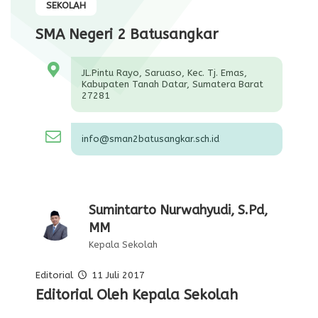
SEKOLAH
SMA Negeri 2 Batusangkar
JL.Pintu Rayo, Saruaso, Kec. Tj. Emas,
Kabupaten Tanah Datar, Sumatera Barat
27281
info@sman2batusangkar.sch.id
Sumintarto Nurwahyudi, S.Pd,
MM
Kepala Sekolah
Editorial
11 Juli 2017
Pelajaran Serta Keteladanan Dari
Tugas Kepala Sekolah Sebagai
Editorial Oleh Kepala Sekolah
Membentuk Karakter Siswa Di
Para Pahlawan
Pembina Siswa Siswa
Sekolah