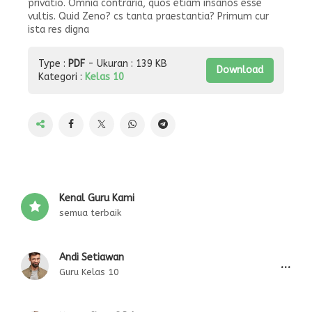
privatio. Omnia contraria, quos etiam insanos esse
vultis. Quid Zeno? cs tanta praestantia? Primum cur
ista res digna
Type :
PDF
- Ukuran : 139 KB
Download
Kategori :
Kelas 10
Kenal Guru Kami
semua terbaik
Andi Setiawan
...
Guru Kelas 10