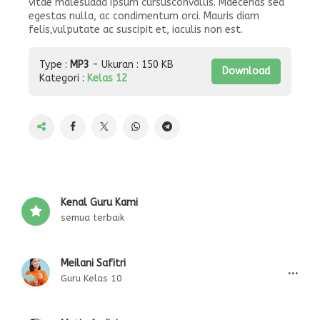
vitae malesuada ipsum cursusconvallis. Maecenas sed
egestas nulla, ac condimentum orci. Mauris diam
felis,vulputate ac suscipit et, iaculis non est.
Type :
MP3
- Ukuran : 150 KB
Download
Kategori :
Kelas 12
Kenal Guru Kami
semua terbaik
Meilani Safitri
...
Guru Kelas 10