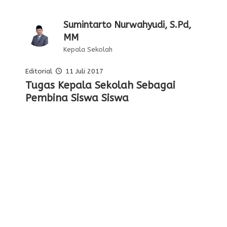
Sumintarto Nurwahyudi, S.Pd,
MM
Kepala Sekolah
Editorial
11 Juli 2017
Pelajaran Serta Keteladanan Dari
Tugas Kepala Sekolah Sebagai
Editorial Oleh Kepala Sekolah
Membentuk Karakter Siswa Di
Para Pahlawan
Pembina Siswa Siswa
Sekolah