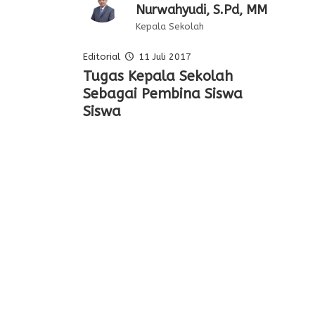
Nurwahyudi, S.Pd, MM
Kepala Sekolah
Editorial
11 Juli 2017
Pelajaran Serta
Tugas Kepala Sekolah
Editorial Oleh Kepala
Membentuk Karakter Siswa
Keteladanan Dari Para
Sebagai Pembina Siswa
Sekolah
Di Sekolah
Pahlawan
Siswa