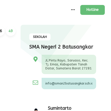
Hotline
6
49
SEKOLAH
SMA Negeri 2 Batusangkar
JL.Pintu Rayo, Saruaso, Kec.
Tj. Emas, Kabupaten Tanah
Datar, Sumatera Barat 27281
info@sman2batusangkar.sch.id
Sumintarto