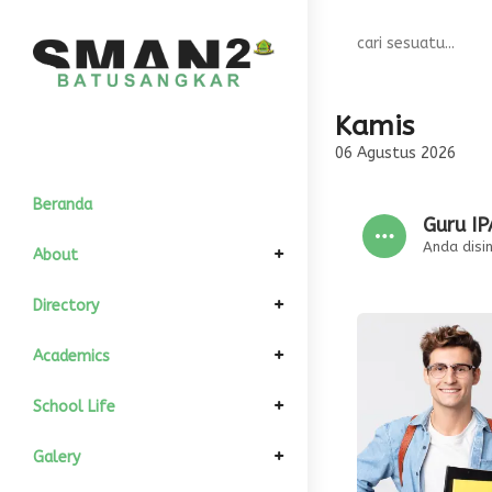
Kamis
06 Agustus 2026
Beranda
Guru IP
Anda disini
About
Elemen Pimpinan
Directory
Komite Sekolah
Informasi Umum
GTK
Academics
Kepala Sekolah
Sejarah
Struktur Organisasi
All Siswa
Kalender Akademik
School Life
Wakil Kurikulum
Visi dan Misi
Kondisi Siswa
Download
Departement
Fasilitas
Galery