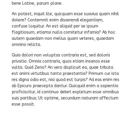
bene Latine, parum plane.
An potest, inquit ille, quicquam esse suavius quam nihil
dolere? Contemnit enim disserendi elegantiam,
confuse loquitur. An est aliquid per se ipsum
flagitiosum, etiamsi nulla comitetur infamia? Ab hoc
autem quaedam non melius quam veteres, quaedam
omnino relicta.
Quia dolori non voluptas contraria est, sed doloris
privatio. Omnia contraria, quos etiam insanos esse
vultis. Quid Zeno? An vero displicuit ea, quae tributa
est animi virtutibus tanta praestantia? Primum cur ista
res digna odio est, nisi quod est turpis? Ad eas enim res
ab Epicuro praecepta dantur. Quicquid enim a sapientia
proficiscitur, id continuo debet expletum esse omnibus
suis partibus; Ut optime, secundum naturam affectum
esse possit.