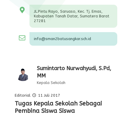
JL.Pintu Rayo, Saruaso, Kec. Tj. Emas,
Kabupaten Tanah Datar, Sumatera Barat
27281
info@sman2batusangkar.sch.id
Sumintarto Nurwahyudi, S.Pd,
MM
Kepala Sekolah
Editorial
11 Juli 2017
Pelajaran Serta Keteladanan Dari
Tugas Kepala Sekolah Sebagai
Editorial Oleh Kepala Sekolah
Membentuk Karakter Siswa Di
Para Pahlawan
Pembina Siswa Siswa
Sekolah