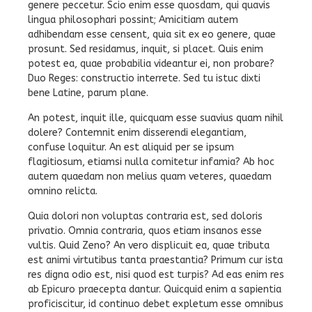
genere peccetur. Scio enim esse quosdam, qui quavis
lingua philosophari possint; Amicitiam autem
adhibendam esse censent, quia sit ex eo genere, quae
prosunt. Sed residamus, inquit, si placet. Quis enim
potest ea, quae probabilia videantur ei, non probare?
Duo Reges: constructio interrete. Sed tu istuc dixti
bene Latine, parum plane.
An potest, inquit ille, quicquam esse suavius quam nihil
dolere? Contemnit enim disserendi elegantiam,
confuse loquitur. An est aliquid per se ipsum
flagitiosum, etiamsi nulla comitetur infamia? Ab hoc
autem quaedam non melius quam veteres, quaedam
omnino relicta.
Quia dolori non voluptas contraria est, sed doloris
privatio. Omnia contraria, quos etiam insanos esse
vultis. Quid Zeno? An vero displicuit ea, quae tributa
est animi virtutibus tanta praestantia? Primum cur ista
res digna odio est, nisi quod est turpis? Ad eas enim res
ab Epicuro praecepta dantur. Quicquid enim a sapientia
proficiscitur, id continuo debet expletum esse omnibus