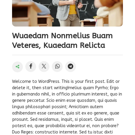
Wuaedam Nonmelius Buam
Veteres, Kuaedam Relicta
Welcome to WordPress. This is your first post. Edit or
delete it, then start writing!melius quam Pyrrho; Ergo
in gubernando nihil, in officio plurimum interest, quo in
genere peccetur. Scio enim esse quosdam, qui quavis
lingua philosophari possint; Amicitiam autem
adhibendam esse censent, quia sit ex eo genere, quae
prosunt. Sed residamus, inquit, si placet. Quis enim
potest ea, quae probabilia videantur ei, non probare?
Duo Reges: constructio interrete. Sed tu istuc dixti