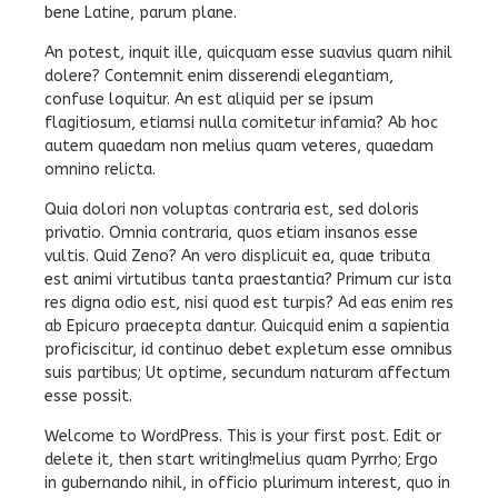
bene Latine, parum plane.
An potest, inquit ille, quicquam esse suavius quam nihil
dolere? Contemnit enim disserendi elegantiam,
confuse loquitur. An est aliquid per se ipsum
flagitiosum, etiamsi nulla comitetur infamia? Ab hoc
autem quaedam non melius quam veteres, quaedam
omnino relicta.
Quia dolori non voluptas contraria est, sed doloris
privatio. Omnia contraria, quos etiam insanos esse
vultis. Quid Zeno? An vero displicuit ea, quae tributa
est animi virtutibus tanta praestantia? Primum cur ista
res digna odio est, nisi quod est turpis? Ad eas enim res
ab Epicuro praecepta dantur. Quicquid enim a sapientia
proficiscitur, id continuo debet expletum esse omnibus
suis partibus; Ut optime, secundum naturam affectum
esse possit.
Welcome to WordPress. This is your first post. Edit or
delete it, then start writing!melius quam Pyrrho; Ergo
in gubernando nihil, in officio plurimum interest, quo in