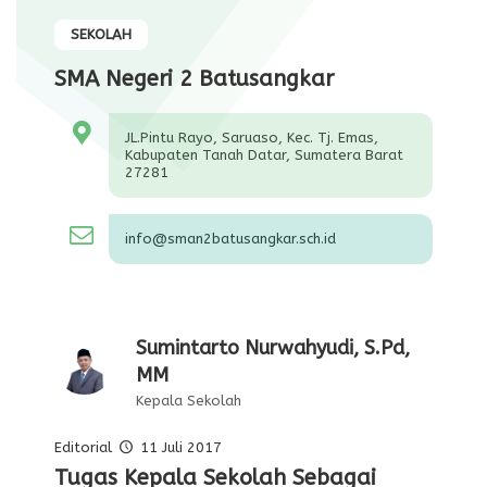
SEKOLAH
SMA Negeri 2 Batusangkar
JL.Pintu Rayo, Saruaso, Kec. Tj. Emas,
Kabupaten Tanah Datar, Sumatera Barat
27281
info@sman2batusangkar.sch.id
Sumintarto Nurwahyudi, S.Pd,
MM
Kepala Sekolah
Editorial
11 Juli 2017
Pelajaran Serta Keteladanan Dari
Tugas Kepala Sekolah Sebagai
Editorial Oleh Kepala Sekolah
Membentuk Karakter Siswa Di