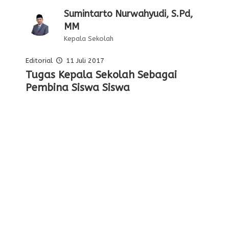
Sumintarto Nurwahyudi, S.Pd,
MM
Kepala Sekolah
Editorial
11 Juli 2017
Pelajaran Serta Keteladanan Dari
Tugas Kepala Sekolah Sebagai
Editorial Oleh Kepala Sekolah
Membentuk Karakter Siswa Di
Para Pahlawan
Pembina Siswa Siswa
Sekolah