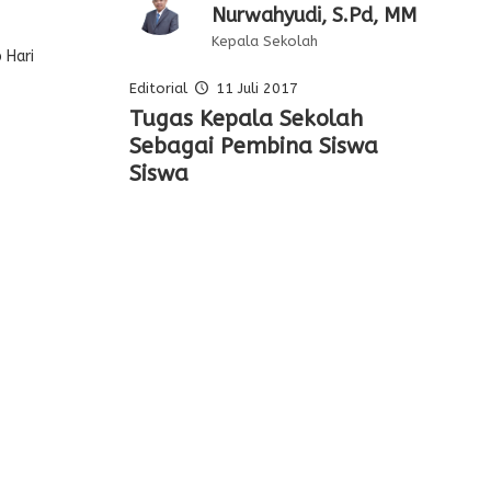
Nurwahyudi, S.Pd, MM
Kepala Sekolah
p Hari
Editorial
11 Juli 2017
Pelajaran Serta
Tugas Kepala Sekolah
Editorial Oleh Kepala
Membentuk Karakter Siswa
Keteladanan Dari Para
Sebagai Pembina Siswa
Sekolah
Di Sekolah
Pahlawan
Siswa