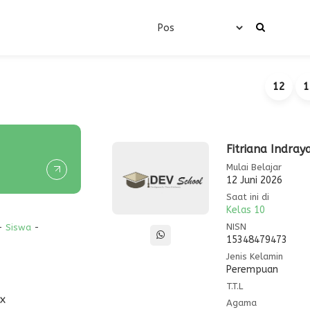
12
1
Fitriana Indray
Mulai Belajar
12 Juni 2026
Saat ini di
Kelas 10
NISN
-
Siswa
-
15348479473
Jenis Kelamin
Perempuan
T.T.L
x
Agama