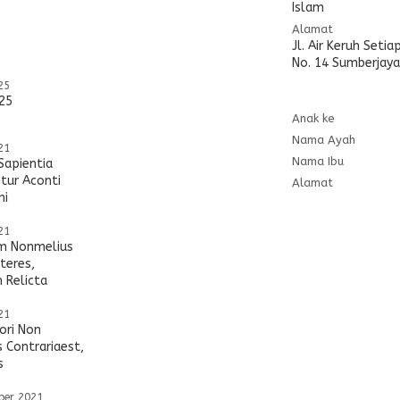
Islam
Alamat
Jl. Air Keruh Setia
No. 14 Sumberjaya
25
25
Anak ke
Nama Ayah
21
Nama Ibu
Sapientia
itur Aconti
Alamat
ni
21
 Nonmelius
teres,
 Relicta
21
ori Non
 Contrariaest,
s
ber 2021