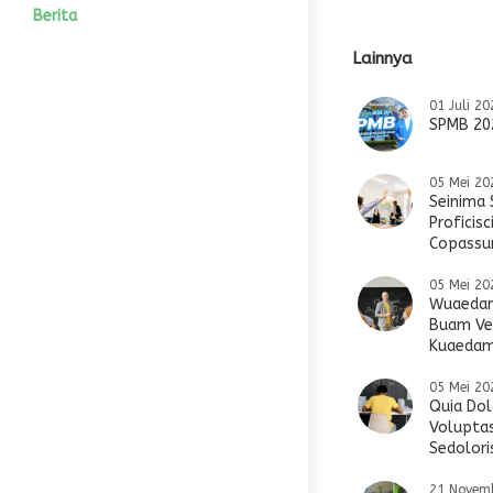
Wakil Kesiswaan
Tujuan Sekolah
Motto
Alumni
IPA
Agenda
Photo
Berita
Lainnya
Bidang Kesiswaan
Sistem Pendidikan
Prestasi
IPS
Pengumuman
Video
01 Juli 20
HUMAS
Program Akademik
Editorial Kepsek
SPMB 20
Blog Guru
05 Mei 20
Seinima 
Proficisc
Copassu
05 Mei 20
Wuaedam
Buam Ve
Kuaedam
05 Mei 20
Quia Dol
Voluptas
Sedolori
21 Novem