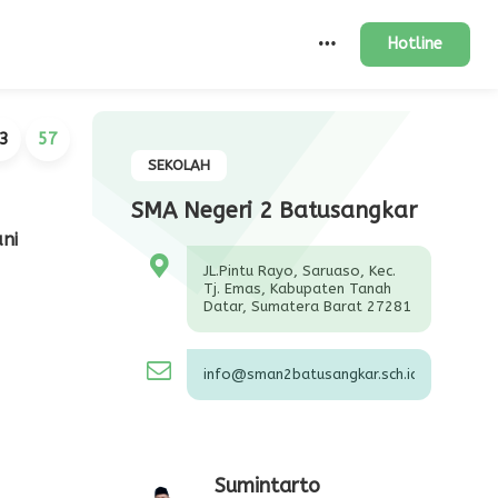
Hotline
3
58
SEKOLAH
SMA Negeri 2 Batusangkar
ani
JL.Pintu Rayo, Saruaso, Kec.
Tj. Emas, Kabupaten Tanah
Datar, Sumatera Barat 27281
info@sman2batusangkar.sch.id
Sumintarto