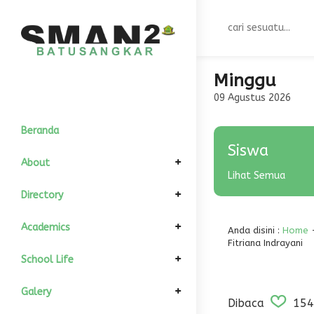
Minggu
09 Agustus 2026
Beranda
Siswa
About
Lihat Semua
Elemen Pimpinan
Directory
Komite Sekolah
Informasi Umum
GTK
Academics
Anda disini :
Home
Fitriana Indrayani
Kepala Sekolah
Sejarah
Struktur Organisasi
All Siswa
Kalender Akademik
School Life
Wakil Kurikulum
Visi dan Misi
Kondisi Siswa
Download
Departement
Fasilitas
Galery
Dibaca
154