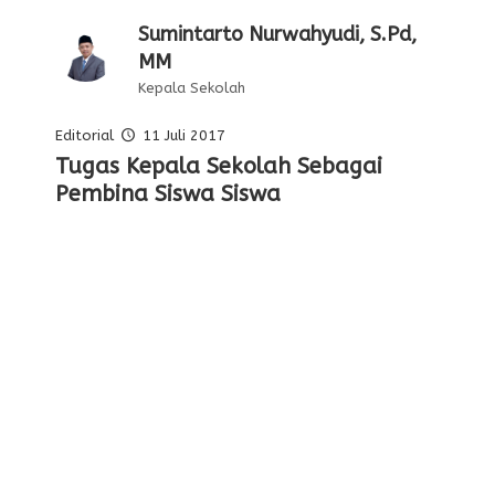
Sumintarto Nurwahyudi, S.Pd,
MM
Kepala Sekolah
Editorial
11 Juli 2017
Pelajaran Serta Keteladanan Dari
Tugas Kepala Sekolah Sebagai
Editorial Oleh Kepala Sekolah
Membentuk Karakter Siswa Di
Para Pahlawan
Pembina Siswa Siswa
Sekolah