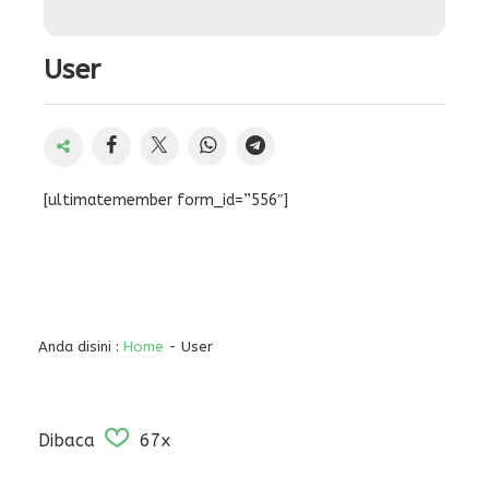
User
[ultimatemember form_id=”556″]
Anda disini :
Home
-
User
Dibaca
67x