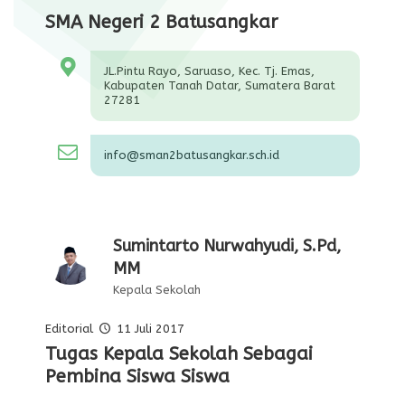
SMA Negeri 2 Batusangkar
JL.Pintu Rayo, Saruaso, Kec. Tj. Emas,
Kabupaten Tanah Datar, Sumatera Barat
27281
info@sman2batusangkar.sch.id
Sumintarto Nurwahyudi, S.Pd,
MM
Kepala Sekolah
Editorial
11 Juli 2017
Pelajaran Serta Keteladanan Dari
Tugas Kepala Sekolah Sebagai
Editorial Oleh Kepala Sekolah
Membentuk Karakter Siswa Di
Para Pahlawan
Pembina Siswa Siswa
Sekolah