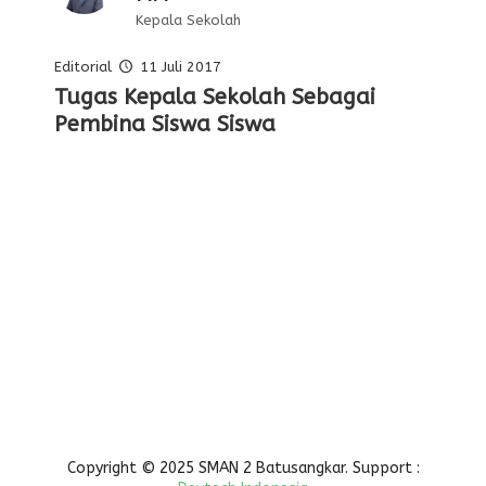
Kepala Sekolah
Editorial
11 Juli 2017
Pelajaran Serta Keteladanan Dari
Tugas Kepala Sekolah Sebagai
Editorial Oleh Kepala Sekolah
Membentuk Karakter Siswa Di
Para Pahlawan
Pembina Siswa Siswa
Sekolah
Copyright © 2025 SMAN 2 Batusangkar. Support :