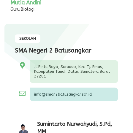
Mutia Andini
Guru Biologi
SEKOLAH
SMA Negeri 2 Batusangkar
JL.Pintu Rayo, Saruaso, Kec. Tj. Emas,
Kabupaten Tanah Datar, Sumatera Barat
27281
info@sman2batusangkar.sch.id
Sumintarto Nurwahyudi, S.Pd,
MM